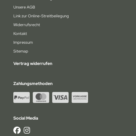
am Losi
Unsere AGB
am Magic
Link zur Online-Streitbeilegung
Widerrufsrecht
under Tiger
Kontakt
axxas
Impressum
Sitemap
ay
Vertrag widerrufen
komo
Zahlungsmethoden
Social Media