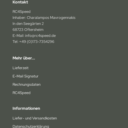
Kontakt
na
RC4Speed
Inhaber: Charalampos Mavrogennakis
4wd
In den Seegärten 2
68723 Oftersheim
ely
E-Mail: info@rc4speed.de
Tel: +49 (0)173-7354296
bitronic
humacher
Mehr über...
rpent
Lieferzeit
E-Mail Signatur
epherd
Rechnungsdaten
NRC
RC4Speed
orkz
Informationen
miya
Liefer- und Versandkosten
Datenschutzerklärung