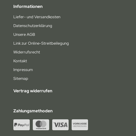
Informationen
na
Liefer- und Versandkosten
4wd
Datenschutzerklärung
ely
Unsere AGB
Link zur Online-Streitbeilegung
bitronic
Widerrufsrecht
humacher
Kontakt
Impressum
rpent
Sitemap
epherd
Vertrag widerrufen
NRC
Zahlungsmethoden
orkz
miya