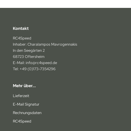
15 mm
aupner
humacher
likon-Benzinschläuche
17 mm
t Bodies
rpent
urstangen
Kontakt
20 mm
I
miya
urverbreiterungen
RC4Speed
Inhaber: Charalampos Mavrogennakis
pe
am Losi
oßdämpfer
In den Seegärten 2
68723 Oftersheim
mara
am Magic
sichtbare Karosseriestützen
E-Mail: info@rc4speed.de
Tel: +49 (0)173-7354296
osho
under Tiger
nstiges Zubehör
Mehr über...
P
axxas
Lieferzeit
D Racing
ay
E-Mail Signatur
ST
komo
Rechnungsdaten
RC4Speed
gen