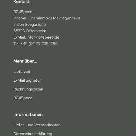
Kontakt
na
RC4Speed
Inhaber: Charalampos Mavrogennakis
4wd
In den Seegärten 2
68723 Oftersheim
ely
E-Mail: info@rc4speed.de
Tel: +49 (0)173-7354296
bitronic
humacher
Mehr über...
Lieferzeit
rpent
E-Mail Signatur
epherd
Rechnungsdaten
NRC
RC4Speed
orkz
Informationen
miya
Liefer- und Versandkosten
Datenschutzerklärung