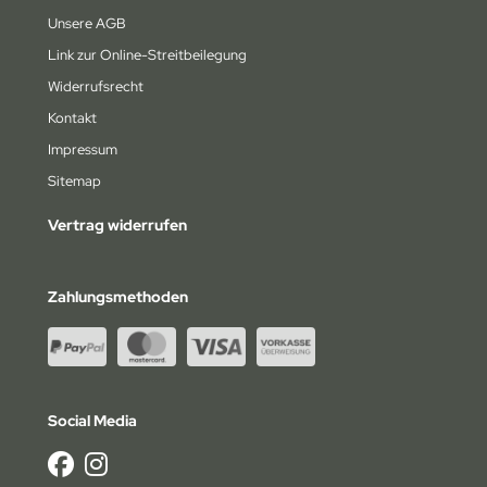
am Losi
Unsere AGB
am Magic
Link zur Online-Streitbeilegung
Widerrufsrecht
under Tiger
Kontakt
axxas
Impressum
Sitemap
ay
Vertrag widerrufen
komo
Zahlungsmethoden
Social Media