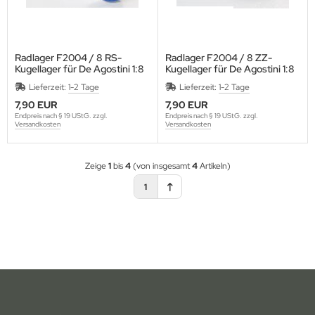
15 mm
17 mm
aupner
likon-Benzinschläuche
Radlager F2004 / 8 RS-
Radlager F2004 / 8 ZZ-
17 mm
t Bodies
urstangen
Kugellager für De Agostini 1:8
Kugellager für De Agostini 1:8
Lieferzeit:
1-2 Tage
Lieferzeit:
1-2 Tage
20 mm
I
urverbreiterungen
7,90 EUR
7,90 EUR
Endpreis nach § 19 UStG. zzgl.
Endpreis nach § 19 UStG. zzgl.
pe
oßdämpfer
Versandkosten
Versandkosten
mara
sichtbare Karosseriestützen
Zeige
1
bis
4
(von insgesamt
4
Artikeln)
osho
nstiges Zubehör
1
P
D Racing
ST
gen