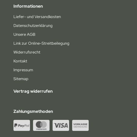
Informationen
na
Liefer- und Versandkosten
4wd
Datenschutzerklärung
ely
Unsere AGB
Link zur Online-Streitbeilegung
bitronic
Widerrufsrecht
humacher
Kontakt
Impressum
rpent
Sitemap
epherd
Vertrag widerrufen
NRC
Zahlungsmethoden
orkz
miya