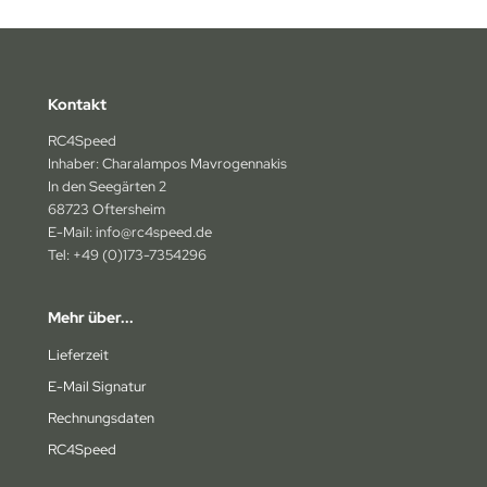
15 mm
17 mm
aupner
humacher
likon-Benzinschläuche
17 mm
t Bodies
rpent
urstangen
Kontakt
20 mm
I
miya
urverbreiterungen
RC4Speed
Inhaber: Charalampos Mavrogennakis
pe
am Losi
oßdämpfer
In den Seegärten 2
68723 Oftersheim
mara
am Magic
sichtbare Karosseriestützen
E-Mail: info@rc4speed.de
Tel: +49 (0)173-7354296
osho
under Tiger
nstiges Zubehör
Mehr über...
P
axxas
Lieferzeit
D Racing
ay
E-Mail Signatur
ST
komo
Rechnungsdaten
RC4Speed
gen