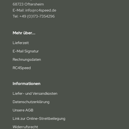
am Losi
68723 Oftersheim
E-Mail: info@rc4speed.de
am Magic
Tel: +49 (0)173-7354296
under Tiger
Mehr über...
axxas
Lieferzeit
ay
E-Mail Signatur
Rechnungsdaten
komo
RC4Speed
Informationen
Liefer- und Versandkosten
Datenschutzerklärung
Unsere AGB
Link zur Online-Streitbeilegung
Widerrufsrecht