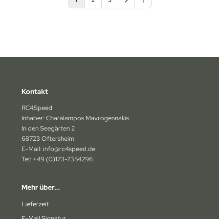
1
2
3
Kontakt
RC4Speed
Inhaber: Charalampos Mavrogennakis
In den Seegärten 2
68723 Oftersheim
E-Mail: info@rc4speed.de
Tel: +49 (0)173-7354296
Mehr über...
Lieferzeit
E-Mail Signatur