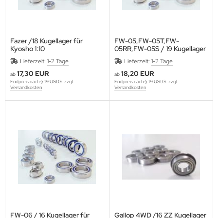
Fazer /18 Kugellager für
FW-05,FW-05T,FW-
Kyosho 1:10
05RR,FW-05S / 19 Kugellager
für Kyosho 1:10
Lieferzeit:
1-2 Tage
Lieferzeit:
1-2 Tage
17,30 EUR
18,20 EUR
ab
ab
Endpreis nach § 19 UStG. zzgl.
Endpreis nach § 19 UStG. zzgl.
Versandkosten
Versandkosten
FW-06 / 16 Kugellager für
Gallop 4WD /16 ZZ Kugellager