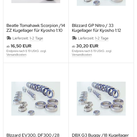
15 mm
17 mm
humacher
likon-Benzinschläuche
17 mm
rpent
urstangen
Beatle Tomahawk Scorpion /14
Blizzard GP Nitro / 33
ZZ Kugellager für Kyosho 1:10
Kugellager für Kyosho 1:12
20 mm
miya
urverbreiterungen
Lieferzeit:
1-2 Tage
Lieferzeit:
1-2 Tage
16,50 EUR
30,20 EUR
ab
ab
am Losi
oßdämpfer
Endpreis nach § 19 UStG. zzgl.
Endpreis nach § 19 UStG. zzgl.
Versandkosten
Versandkosten
am Magic
sichtbare Karosseriestützen
under Tiger
nstiges Zubehör
axxas
ay
komo
Blzzard EV300, DF300 /28
DBX G3 Buggy /18 Kugellager