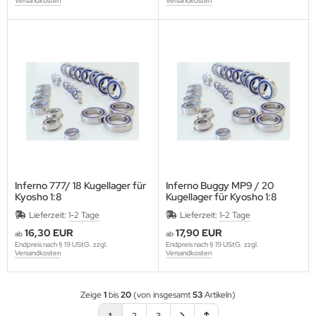
Versandkosten
Versandkosten
Inferno 777/ 18 Kugellager für
Inferno Buggy MP9 / 20
Kyosho 1:8
Kugellager für Kyosho 1:8
Lieferzeit:
1-2 Tage
Lieferzeit:
1-2 Tage
16,30 EUR
17,90 EUR
ab
ab
Endpreis nach § 19 UStG. zzgl.
Endpreis nach § 19 UStG. zzgl.
Versandkosten
Versandkosten
Zeige
1
bis
20
(von insgesamt
53
Artikeln)