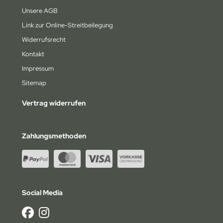
am Losi
Unsere AGB
am Magic
Link zur Online-Streitbeilegung
Widerrufsrecht
under Tiger
Kontakt
axxas
Impressum
Sitemap
ay
Vertrag widerrufen
komo
Zahlungsmethoden
Social Media