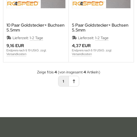
15 mm
17 mm
aupner
humacher
likon-Benzinschläuche
10 Paar Goldstecker+ Buchsen
5 Paar Goldstecker+ Buchsen
17 mm
t Bodies
rpent
urstangen
5.5mm
5.5mm
Lieferzeit:
1-2 Tage
Lieferzeit:
1-2 Tage
20 mm
I
miya
urverbreiterungen
9,16 EUR
4,37 EUR
Endpreis nach § 19 UStG. zzgl.
Endpreis nach § 19 UStG. zzgl.
pe
am Losi
oßdämpfer
Versandkosten
Versandkosten
mara
am Magic
sichtbare Karosseriestützen
Zeige
1
bis
4
(von insgesamt
4
Artikeln)
osho
under Tiger
nstiges Zubehör
1
P
axxas
D Racing
ay
ST
komo
gen