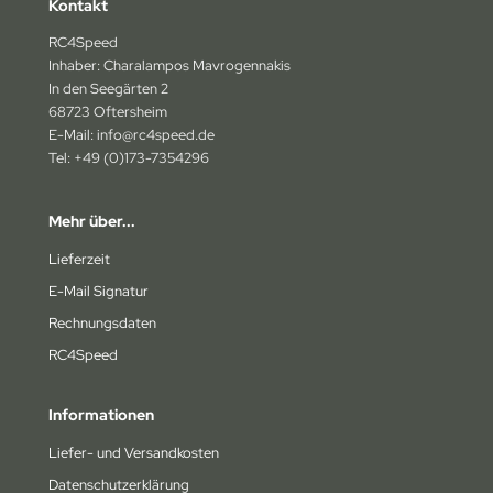
Kontakt
na
RC4Speed
Inhaber: Charalampos Mavrogennakis
4wd
In den Seegärten 2
68723 Oftersheim
ely
E-Mail: info@rc4speed.de
Tel: +49 (0)173-7354296
bitronic
humacher
Mehr über...
Lieferzeit
rpent
E-Mail Signatur
epherd
Rechnungsdaten
NRC
RC4Speed
orkz
Informationen
miya
Liefer- und Versandkosten
Datenschutzerklärung